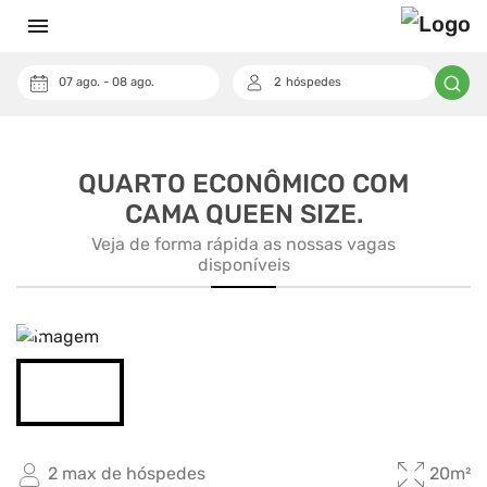
menu
07
ago.
-
08
ago.
2
hóspedes
QUARTO ECONÔMICO COM
CAMA QUEEN SIZE.
Veja de forma rápida as nossas vagas
disponíveis
arrow_back_ios_new
arrow_forward_ios
2 max de hóspedes
20m²